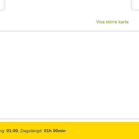
Visa större karta
16°C
15°C
14°C
14°C
1.6
m/s
1
m/s
1.6
m/s
2.1
m/s
mm
0-0.2 mm
mm
0-0.2 mm
ng:
01:00
, Dagslängd:
01h 00min