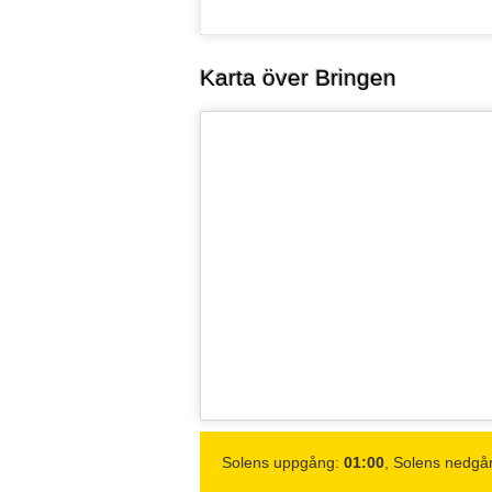
Karta över Bringen
17°C
17°C
1.6
m/s
1
m/s
0-0.2 mm
mm
Solens uppgång:
01:00
, Solens nedgå