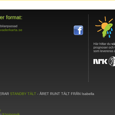
ler format:
bilanpassad
vaderkarta.se
Här hittar du
vä
prognoser och
som levereras 
NTERAR
STANDBY TÄLT
- ÅRET RUNT TÄLT FRÅN Isabella
s
 i
Köpingsvik