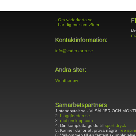
-
Om väderkarta.se
F
-
Lär dig mer om väder
Mo
m.
Kontaktinformation:
info@vaderkarta.se
Andra siter:
Weather.pw
Samarbetspartners
1.standbytalt.se - VI SÄLJER OCH MO
2.
bloggfeeden.se
3.
motionslopp.com
4. Din kompletta guide till
sport dryck
5. Känner du för att prova några
free spin
6. Välkommen till en fantastisk upplevelse