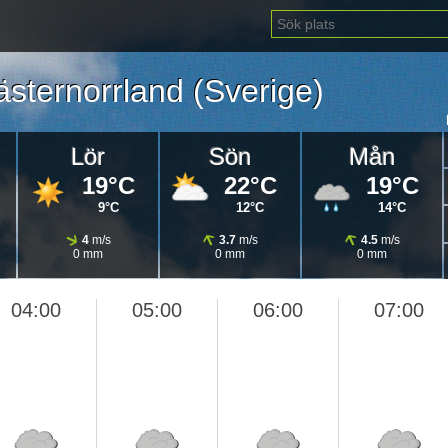
ästernorrland
(
Sverige)
Lör
Sön
Mån
19°C
22°C
19°C
9°C
12°C
14°C
4
m/s
3.7
m/s
4.5
m/s
0 mm
0 mm
0 mm
04:00
05:00
06:00
07:00