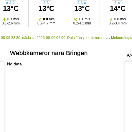
13°C
13°C
13°C
14°C
0.7
m/s
0.8
m/s
1.1
m/s
0.6
m/s
0.1-2.6 mm
0.2-4.7 mm
0.2-4.2 mm
0.2-3.4 mm
12:00
13:00
14:00
15:00
08-05 23:30, nästa ca 2026-08-06 04:00. Data från yr.no levererat av Meteorologisk
Webbkameror nära Bringen
AN
No data
16°C
16°C
16°C
17°C
0.9
m/s
1.5
m/s
1.5
m/s
1.5
m/s
0-0.3 mm
0-0.3 mm
0-0.4 mm
0-1.4 mm
20:00
21:00
22:00
23:00