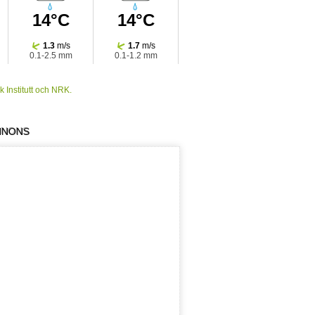
14°C
14°C
1.3
m/s
1.7
m/s
0.1-2.5 mm
0.1-1.2 mm
16:00
17:00
 Institutt och NRK.
NONS
17°C
18°C
1.6
m/s
1.9
m/s
0-2.6 mm
0-0.6 mm