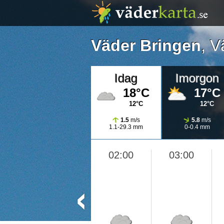
Väder Bringen
,
V
Idag
Imorgon
18°C
17°C
12°C
12°C
1.5
m/s
5.8
m/s
1.1-29.3 mm
0-0.4 mm
02:00
03:00