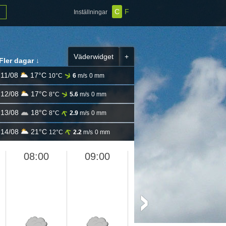
C
F
Inställningar
Väderwidget
+
Fler dagar ↓
11/08
17°C
10°C
6
m/s
0 mm
12/08
17°C
8°C
5.6
m/s
0 mm
13/08
18°C
8°C
2.9
m/s
0 mm
14/08
21°C
12°C
2.2
m/s
0 mm
08:00
09:00