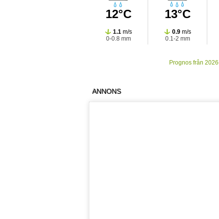
12°C
13°C
1.1
m/s
0.9
m/s
0-0.8 mm
0.1-2 mm
10:00
11:00
Prognos från 2026-
ANNONS
15°C
15°C
1.4
m/s
0.7
m/s
0.1-0.9 mm
0-0.8 mm
18:00
19:00