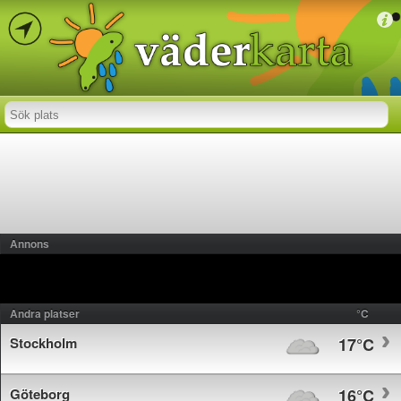
Annons
Andra platser
°C
Stockholm
17°C
Göteborg
16°C