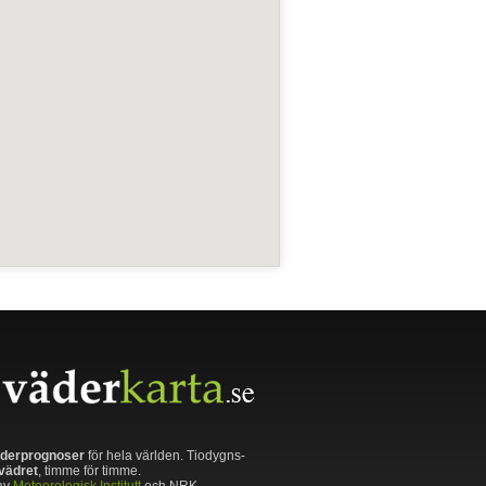
derprognoser
för hela världen. Tiodygns-
vädret
, timme för timme.
av
Meteorologisk Institutt
och NRK.