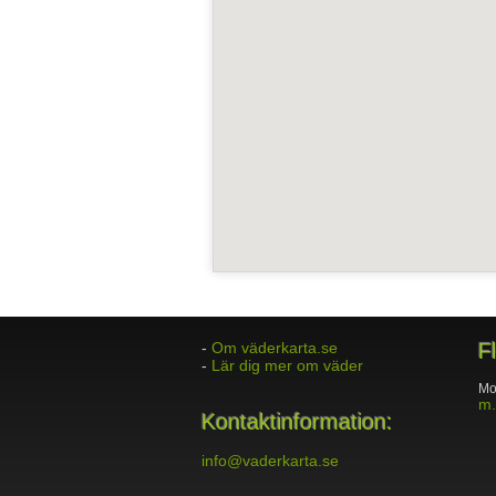
-
Om väderkarta.se
F
-
Lär dig mer om väder
Mo
m.
Kontaktinformation:
info@vaderkarta.se