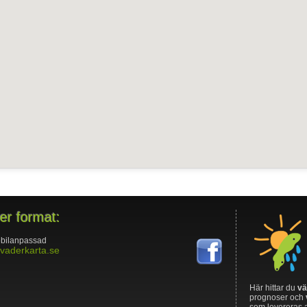
ler format:
bilanpassad
vaderkarta.se
Här hittar du
vä
prognoser och
som levereras 