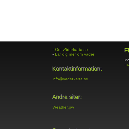
-
Om väderkarta.se
F
-
Lär dig mer om väder
Mo
m.
Kontaktinformation:
info@vaderkarta.se
Andra siter:
Weather.pw