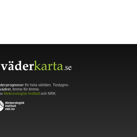
derprognoser
för hela världen. Tiodygns-
vädret
, timme för timme.
av
Meteorologisk Institutt
och NRK.