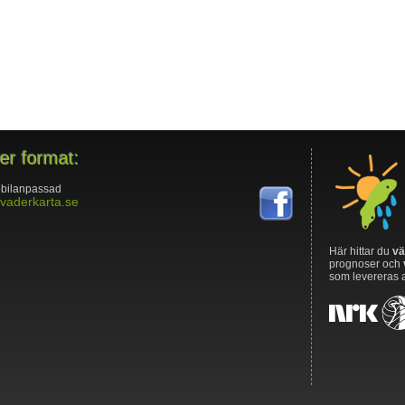
ler format:
bilanpassad
vaderkarta.se
Här hittar du
vä
prognoser och
som levereras 