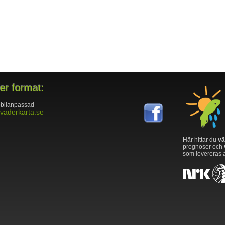
ler format:
bilanpassad
vaderkarta.se
Här hittar du
vä
prognoser och
som levereras 