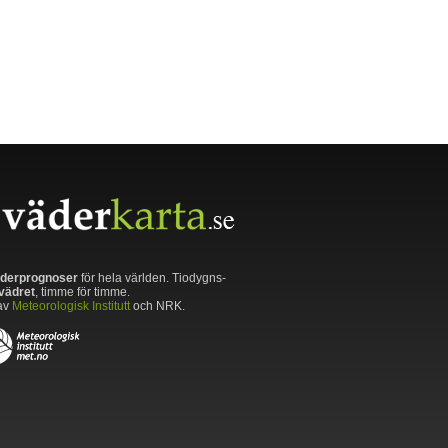
derprognoser
för hela världen. Tiodygns-
vädret
, timme för timme.
av
Meteorologisk Institutt
och NRK.