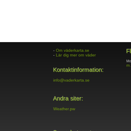
-
Om väderkarta.se
F
-
Lär dig mer om väder
Mo
m.
Kontaktinformation:
info@vaderkarta.se
Andra siter:
Weather.pw